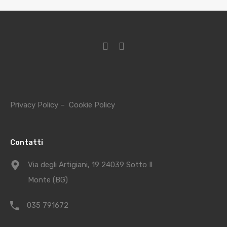
Privacy Policy
–
Cookie Policy
Contatti
Via degli Artigiani, 19 24039 Sotto Il
Monte (BG)
035 791672