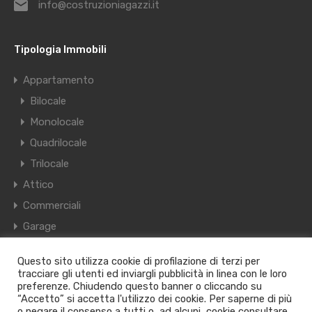
info@costruzioniagazzi.it
Tipologia Immobili
Appartamento
Bilocale
Monolocale
Quadrilocale
Trilocale
Attico
Commerciali
Garage
Villa
Questo sito utilizza cookie di profilazione di terzi per
Villetta a schiera
tracciare gli utenti ed inviargli pubblicità in linea con le loro
preferenze. Chiudendo questo banner o cliccando su
“Accetto” si accetta l'utilizzo dei cookie. Per saperne di più
© 2021. Tutti i diritti riservati PI / CF 02474110166 - Tel.
o negare il consenso a tutti o, ad alcuni, cookie consultare