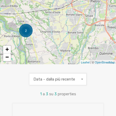
2
+
−
Leaflet
| ©
OpenStreetMap
Data - dalla più recente
1
a
3
su
3
properties