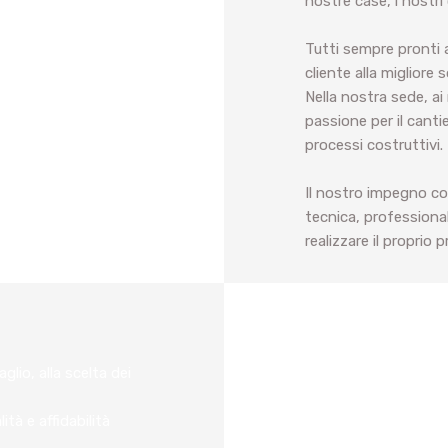
nostre case, i nostri c
Tutti sempre pronti a
cliente alla migliore 
Nella nostra sede, ai 
passione per il cant
processi costruttivi.
Il nostro impegno co
tecnica, professional
realizzare il proprio 
lio, alla scelta dei
à e affidabilità