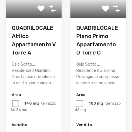
QUADRILOCALE
QUADRILOCALE
Attico
Piano Primo
Appartamento V
Appartamento
Torre A
D Torre C
Osio Sotto_
Osio Sotto_
Residence Il Giardino
Residence Il Giardino
Prestigioso complesso
Prestigioso complesso
in costruzione vicino…
in costruzione vicino…
Area
Area
140 mq
terrazzo
100 mq
terrazzo
80,36 mq
46 mq
Vendita
Vendita