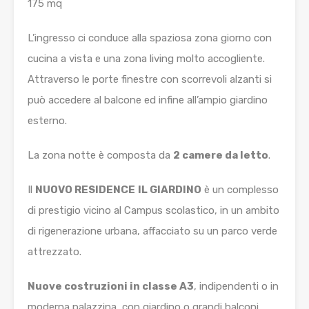
175 mq
L’ingresso ci conduce alla spaziosa zona giorno con
cucina a vista e una zona living molto accogliente.
Attraverso le porte finestre con scorrevoli alzanti si
può accedere al balcone ed infine all’ampio giardino
esterno.
La zona notte è composta da
2 camere da letto
.
Il
NUOVO RESIDENCE
IL GIARDINO
è un complesso
di prestigio vicino al Campus scolastico, in un ambito
di rigenerazione urbana, affacciato su un parco verde
attrezzato.
Nuove costruzioni in classe A3
, indipendenti o in
moderna palazzina, con giardino o grandi balconi.