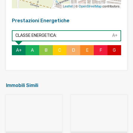
Leaflet
| ©
OpenStreetMap
contributors
Prestazioni Energetiche
CLASSE ENERGETICA:
A+
A+
A
B
C
D
E
F
G
Immobili Simili