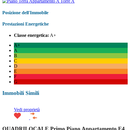
Posizione dell'Immobile
Prestazioni Energetiche
Classe energetica:
A+
A+
A
B
C
D
E
F
G
Immobili Simili
Vedi proprietà
QUADRILOCALE Primo Piano Appartamento E4