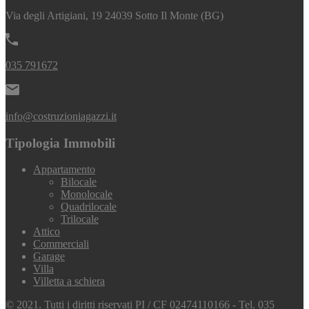
Via degli Artigiani, 19 24039 Sotto Il Monte (BG)
035 791672
info@costruzioniagazzi.it
Tipologia Immobili
Appartamento
Bilocale
Monolocale
Quadrilocale
Trilocale
Attico
Commerciali
Garage
Villa
Villetta a schiera
© 2021. Tutti i diritti riservati PI / CF 02474110166 - Tel. 035