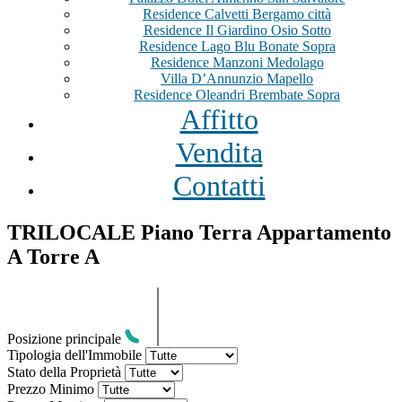
Residence Calvetti Bergamo città
Residence Il Giardino Osio Sotto
Residence Lago Blu Bonate Sopra
Residence Manzoni Medolago
Villa D’Annunzio Mapello
Residence Oleandri Brembate Sopra
Affitto
Vendita
Contatti
TRILOCALE Piano Terra Appartamento
A Torre A
Posizione principale
Tipologia dell'Immobile
Stato della Proprietà
Prezzo Minimo